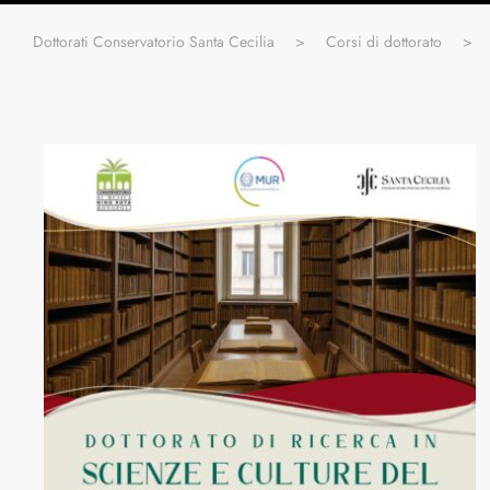
Dottorati Conservatorio Santa Cecilia
>
Corsi di dottorato
>